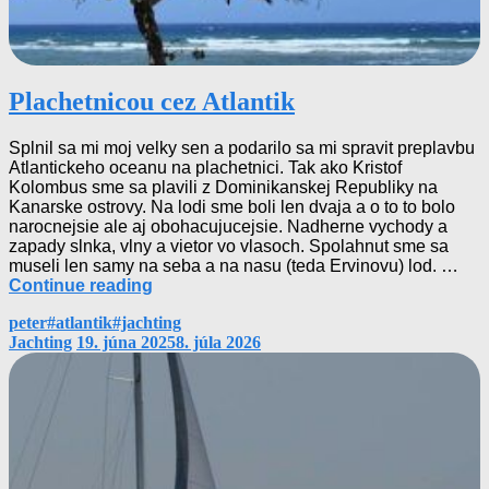
Plachetnicou cez Atlantik
Splnil sa mi moj velky sen a podarilo sa mi spravit preplavbu
Atlantickeho oceanu na plachetnici. Tak ako Kristof
Kolombus sme sa plavili z Dominikanskej Republiky na
Kanarske ostrovy. Na lodi sme boli len dvaja a o to to bolo
narocnejsie ale aj obohacujucejsie. Nadherne vychody a
zapady slnka, vlny a vietor vo vlasoch. Spolahnut sme sa
museli len samy na seba a na nasu (teda Ervinovu) lod. …
Plachetnicou
Continue reading
cez
By
Tags
peter
#atlantik
#jachting
Atlantik
Categories
Jachting
19. júna 2025
8. júla 2026