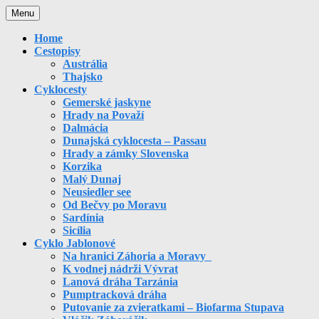
Skip
Menu
to
content
Home
Cestopisy
Austrália
Thajsko
Cyklocesty
Gemerské jaskyne
Hrady na Považí
Dalmácia
Dunajská cyklocesta – Passau
Hrady a zámky Slovenska
Korzika
Malý Dunaj
Neusiedler see
Od Bečvy po Moravu
Sardínia
Sicília
Cyklo Jablonové
Na hranici Záhoria a Moravy
K vodnej nádrži Vývrat
Lanová dráha Tarzánia
Pumptracková dráha
Putovanie za zvieratkami – Biofarma Stupava