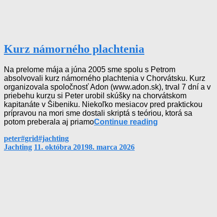
Kurz námorného plachtenia
Na prelome mája a júna 2005 sme spolu s Petrom
absolvovali kurz námorného plachtenia v Chorvátsku. Kurz
organizovala spoločnosť Adon (www.adon.sk), trval 7 dní a v
priebehu kurzu si Peter urobil skúšky na chorvátskom
kapitanáte v Šibeniku. Niekoľko mesiacov pred praktickou
prípravou na mori sme dostali skriptá s teóriou, ktorá sa
Kurz
potom preberala aj priamo
Continue reading
námorného
By
Tags
peter
#grid
#jachting
plachtenia
Categories
Jachting
11. októbra 2019
8. marca 2026