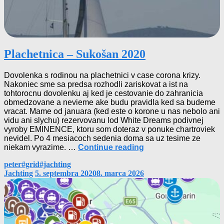
Plachetnica – Sukošan 2020
Dovolenka s rodinou na plachetnici v case corona krizy.
Nakoniec sme sa predsa rozhodli zariskovat a ist na
tohtorocnu dovolenku aj ked je cestovanie do zahranicia
obmedzovane a nevieme ake budu pravidla ked sa budeme
vracat. Mame od januara (ked este o korone u nas nebolo ani
vidu ani slychu) rezervovanu lod White Dreams podivnej
vyroby EMINENCE, ktoru som doteraz v ponuke chartroviek
nevidel. Po 4 mesiacoch sedenia doma sa uz tesime ze
Plachetnica
niekam vyrazime. …
Continue reading
–
By
Tags
peter
#grid
#jachting
Sukošan
Categories
Jachting
5. septembra 2020
8. marca 2026
2020