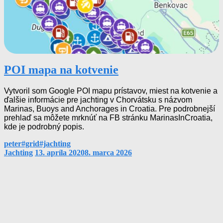
POI mapa na kotvenie
Vytvoril som Google POI mapu prístavov, miest na kotvenie a
ďalšie informácie pre jachting v Chorvátsku s názvom
Marinas, Buoys and Anchorages in Croatia. Pre podrobnejší
prehlaď sa môžete mrknúť na FB stránku MarinasInCroatia,
kde je podrobný popis.
By
Tags
peter
#grid
#jachting
Categories
Jachting
13. apríla 2020
8. marca 2026