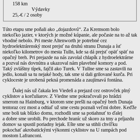
158 km
Výdavky
25,-€ / 2 osoby
Túto etapu sme poňali ako „dojazdovú“. Za Kremsom bolo
niekoľko jazier, v ktorých je možné kúpanie, ale počasie na to až tak
vhodné nebolo. Pri meste Altenworth je potrebné cez
hydroelektrárenský most prejsť na druhú stranu Dunaja a ísť
niekoľko kilometrov do mesta Tulln, kde sa dá prejsť opäť späť na
opačný breh. Pri prejazde na nás zavolal chlapík z hydroelektrárne
a pozval nás dovnútra a ukazoval nám plavebné komory a pod.
Taký zvláštny típek, fajčil ako Turek. V Tullne sme sa zastavili na
jedlo, konali sa tu nejaké hody, tak sme si dali grilované kurča. Pri
cykloceste je urobená pekná promenáda a zaujímavá fontána.
Ďalej nás už čakala len Viedeň a prejazd cez ostrovček plný
cyklistov a korčuliarov. Z Viedne sme pokračovali po hrádzi
smerom na Hainburg, v ktorom sme prešli na opačný breh Dunaja
tentoraz cez most a odtiaľ už sme cestu poznali veľmi dobre. Keďže
sme boli tak blízko domu, rozhodli sme sa potiahnuť to ďalej
a dobre sme urobili. Po prechode hraníc už skoro za tmy a príjazdu
domov sa spustil poriadny lejak. Ešte sme sa stihli chvíľku
pokochať akrobatickými výkonmi cyklistov na U rampách pod
mostom Lafranconi.