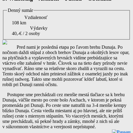
Denný sumár
Vzdialenosť
108 km
Výdavky
40,-€ / 2 osoby
Pred nami je posledná etapa po ľavom brehu Dunaja. Po
nočnom daždi stúpal z oboch brehov Dunaja a okolitých lesov opar,
na plytčinách a vyplavených brvnách vidíme prebúdzajúce sa
vtáctvo ešte zahalené v hmle. Človek sa na tieto dary prírody nevie
vynadívať. Ráno sme sa relatívne skoro zbalili a vyrazili na cestu.
Tento skorý odchod nám priniesol zážitok z osamelej jazdy po inak
rušnej radweg. Takto sme mohli pozorovať kŕdeľ labutí, ktoré si
robili pri Dunaji rannú očistu.
Postupne sme prechádzali cez menšie mestá tlačiace sa k brehu
Dunaja, väčšie mesto po ceste bolo Aschach, v ktorom je pekná
promenáda pri Dunaji. Po ceste sme natrafili na 3-4 menšie kempy
blízko Dunaja. Cesta viedla miestami aj po hlavnej, ale nie príliš
rušnej ceste s miernym stúpaním. Vo viacerých mestách, ktorými
sme prechádzali, sú pekné hrady a zámky, mnohé z nich sú ale
v súkromnom vlastníctve a verejnosti neprístupné.