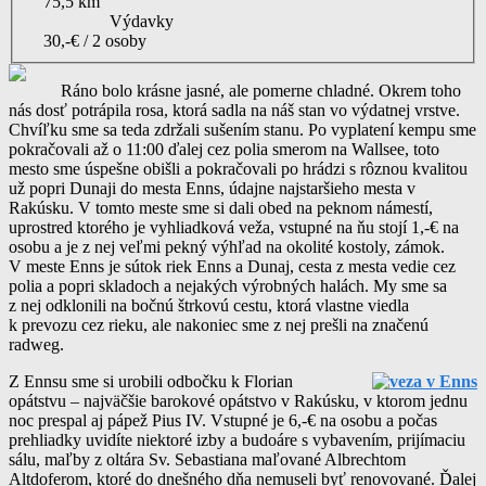
75,5 km
Výdavky
30,-€ / 2 osoby
Ráno bolo krásne jasné, ale pomerne chladné. Okrem toho
nás dosť potrápila rosa, ktorá sadla na náš stan vo výdatnej vrstve.
Chvíľku sme sa teda zdržali sušením stanu. Po vyplatení kempu sme
pokračovali až o 11:00 ďalej cez polia smerom na Wallsee, toto
mesto sme úspešne obišli a pokračovali po hrádzi s rôznou kvalitou
už popri Dunaji do mesta Enns, údajne najstaršieho mesta v
Rakúsku. V tomto meste sme si dali obed na peknom námestí,
uprostred ktorého je vyhliadková veža, vstupné na ňu stojí 1,-€ na
osobu a je z nej veľmi pekný výhľad na okolité kostoly, zámok.
V meste Enns je sútok riek Enns a Dunaj, cesta z mesta vedie cez
polia a popri skladoch a nejakých výrobných halách. My sme sa
z nej odklonili na bočnú štrkovú cestu, ktorá vlastne viedla
k prevozu cez rieku, ale nakoniec sme z nej prešli na značenú
radweg.
Z Ennsu sme si urobili odbočku k Florian
opátstvu – najväčšie barokové opátstvo v Rakúsku, v ktorom jednu
noc prespal aj pápež Pius IV. Vstupné je 6,-€ na osobu a počas
prehliadky uvidíte niektoré izby a budoáre s vybavením, prijímaciu
sálu, maľby z oltára Sv. Sebastiana maľované Albrechtom
Altdoferom, ktoré do dnešného dňa nemuseli byť renovované. Ďalej