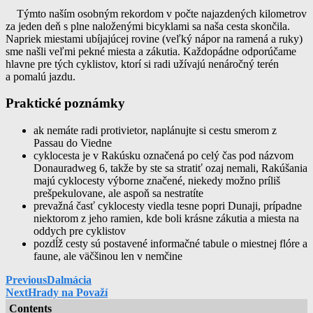
Týmto naším osobným rekordom v počte najazdených kilometrov
za jeden deň s plne naloženými bicyklami sa naša cesta skončila.
Napriek miestami ubíjajúcej rovine (veľký nápor na ramená a ruky)
sme našli veľmi pekné miesta a zákutia. Každopádne odporúčame
hlavne pre tých cyklistov, ktorí si radi užívajú nenáročný terén
a pomalú jazdu.
Praktické poznámky
ak nemáte radi protivietor, naplánujte si cestu smerom z
Passau do Viedne
cyklocesta je v Rakúsku označená po celý čas pod názvom
Donauradweg 6, takže by ste sa stratiť ozaj nemali, Rakúšania
majú cyklocesty výborne značené, niekedy možno príliš
prešpekulovane, ale aspoň sa nestratíte
prevažná časť cyklocesty viedla tesne popri Dunaji, prípadne
niektorom z jeho ramien, kde boli krásne zákutia a miesta na
oddych pre cyklistov
pozdĺž cesty sú postavené informačné tabule o miestnej flóre a
faune, ale väčšinou len v nemčine
Navigácia
Previous
Dalmácia
Next
Hrady na Považí
v
Contents