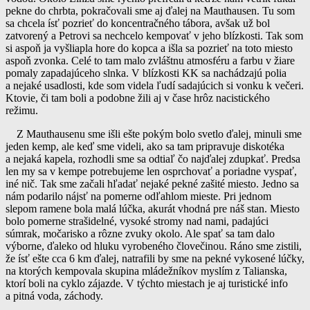
pekne do chrbta, pokračovali sme aj ďalej na Mauthausen. Tu som
sa chcela ísť pozrieť do koncentračného tábora, avšak už bol
zatvorený a Petrovi sa nechcelo kempovať v jeho blízkosti. Tak som
si aspoň ja vyšliapla hore do kopca a išla sa pozrieť na toto miesto
aspoň zvonka. Celé to tam malo zvláštnu atmosféru a farbu v žiare
pomaly zapadajúceho slnka. V blízkosti KK sa nachádzajú polia
a nejaké usadlosti, kde som videla ľudí sadajúcich si vonku k večeri.
Ktovie, či tam boli a podobne žili aj v čase hrôz nacistického
režimu.
Z Mauthausenu sme išli ešte pokým bolo svetlo ďalej, minuli sme
jeden kemp, ale keď sme videli, ako sa tam pripravuje diskotéka
a nejaká kapela, rozhodli sme sa odtiaľ čo najďalej zdupkať. Predsa
len my sa v kempe potrebujeme len osprchovať a poriadne vyspať,
iné nič. Tak sme začali hľadať nejaké pekné zašité miesto. Jedno sa
nám podarilo nájsť na pomerne odľahlom mieste. Pri jednom
slepom ramene bola malá lúčka, akurát vhodná pre náš stan. Miesto
bolo pomerne strašidelné, vysoké stromy nad nami, padajúci
súmrak, močarisko a rôzne zvuky okolo. Ale spať sa tam dalo
výborne, ďaleko od hluku vyrobeného človečinou. Ráno sme zistili,
že ísť ešte cca 6 km ďalej, natrafili by sme na pekné vykosené lúčky,
na ktorých kempovala skupina mládežníkov myslím z Talianska,
ktorí boli na cyklo zájazde. V týchto miestach je aj turistické info
a pitná voda, záchody.