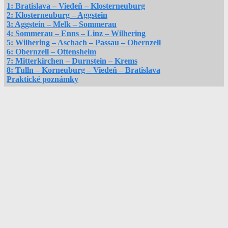
článku
1: Bratislava – Viedeň – Klosterneuburg
2: Klosterneuburg – Aggstein
3: Aggstein – Melk – Sommerau
4: Sommerau – Enns – Linz – Wilhering
5: Wilhering – Aschach – Passau – Obernzell
6: Obernzell – Ottensheim
7: Mitterkirchen – Durnstein – Krems
8: Tulln – Korneuburg – Viedeň – Bratislava
Praktické poznámky