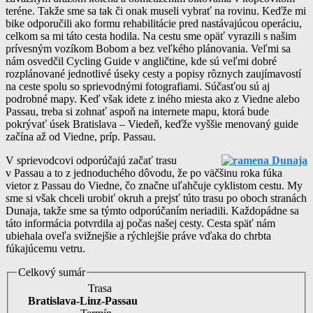
teréne. Takže sme sa tak či onak museli vybrať na rovinu. Keďže mi
bike odporučili ako formu rehabilitácie pred nastávajúcou operáciu,
celkom sa mi táto cesta hodila. Na cestu sme opäť vyrazili s našim
prívesným vozíkom Bobom a bez veľkého plánovania. Veľmi sa
nám osvedčil Cycling Guide v angličtine, kde sú veľmi dobré
rozplánované jednotlivé úseky cesty a popisy rôznych zaujímavostí
na ceste spolu so sprievodnými fotografiami. Súčasťou sú aj
podrobné mapy. Keď však idete z iného miesta ako z Viedne alebo
Passau, treba si zohnať aspoň na internete mapu, ktorá bude
pokrývať úsek Bratislava – Viedeň, keďže vyššie menovaný guide
začína až od Viedne, príp. Passau.
V sprievodcovi odporúčajú začať trasu
v Passau a to z jednoduchého dôvodu, že po väčšinu roka fúka
vietor z Passau do Viedne, čo značne uľahčuje cyklistom cestu. My
sme si však chceli urobiť okruh a prejsť túto trasu po oboch stranách
Dunaja, takže sme sa týmto odporúčaním neriadili. Každopádne sa
táto informácia potvrdila aj počas našej cesty. Cesta späť nám
ubiehala oveľa svižnejšie a rýchlejšie práve vďaka do chrbta
fúkajúcemu vetru.
Celkový sumár
Trasa
Bratislava-Linz-Passau