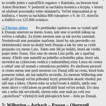
tu uvidíte jeden z najväčších organov v Rakúsku, na ktorom hral
Anton Bruckner. V podzemí sa nachádza kostnica a krypta, v ktorej
sú uložené pozostatky tohto skladateľa. Veľmi impozantná je aj
knižnica, v ktorej sa nachádza 800 rukopisov z 9. do 15. storočia
a ďalších cca 125.000 zväzkov.
Po prehliadke opátstva sme sa vydali späť
k Dunaju smerom na mesto Asten, kde sme si urobili nákup na
večeru a raňajky. Za týmto mestom sme sa tak trochu zamotali.
Nesledovali sme poriadne značenie, ktoré by nás previedlo cez
elektrárenský most na druhý breh Dunaja a tak by sme sa vyhli
prejazdu cez mesto Linz. Takto sme išli po hrádzi, ktorá ale viedla
popri rieke Traun. Síce sme do mesta Linz prišli, ale z opačnej
strany. Ešteže sme natrafili na jedného ochotného pána, ktorý nás
naviedol na cyklocestu vedúcu z industriálnej zóny Linzu do centra
a odtiaľ sme už nemali s orientáciou problém. Po zbežnom prezretí
si centra mesta sme pred mostom cez Dunaj zišli na cestu, ktorá bola
pomerne rušná, ale iná tadiaľto neviedla. Za mestom Wilhering sme
našli pri Dunaji veľmi príhodný krytý prístrešok akurát vhodný pre
náš stan a bikes. Okrem toho sa schyľovalo k dažďu, takže sme
tento úkryt s výhľadom na protiľahlý hrad veľmi uvítali. Do rána
nás z neho nik nevyhodil, okrem toho sme mali po celú noc
„spoločnosť“ výletných lodí plávajúcich hore – dolu po Dunaji.
5: Wilhering – Aschach – Passau – Obernzell