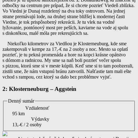
odbočky na centrum pre prípad, že si chcete pozrieť Viedeň zblízka.
Vo Viedni je Dunaj rozdelený na dva toky ostrovom. Na jednej
strane premávajú lode, na druhej strane bližšej k modernej časti
Viedne, je tok prispôsobený rekreácii. Je tu vlek na vodné
lyžovanie, pontónový most pre peších, kaviarne na vode aj spolu
s diskotékou, malé móla pre rekreujúcich sa.
Niekoľko kilometrov za Viedňou je Klosterneuburg, kde sme
zakempovali v kempe za 17,-€ na 2 osoby a noc. Mesto sa oplatí
pozrieť, je tu pekná promenáda a hore na kopci krásne opátstvo
s dómom a radnicou. My sme sa naň boli pozrieť večer spolu
s pizzou, ktorú sme si v meste kúpili. Keď sme si to tam poobzerali,
zistili sme, že nám vstupnú bránu zatvorili. Našťastie tam mali ešte
vchod s rampou, cez ktorý sa dalo bez problémov vyjsť.
2: Klosterneuburg – Aggstein
Denný sumár
Vzdialenosť
95 km
Výdavky
13,-€ / 2 osoby