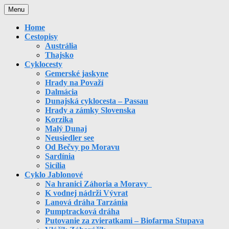
Skip
Menu
to
content
Home
Cestopisy
Austrália
Thajsko
Cyklocesty
Gemerské jaskyne
Hrady na Považí
Dalmácia
Dunajská cyklocesta – Passau
Hrady a zámky Slovenska
Korzika
Malý Dunaj
Neusiedler see
Od Bečvy po Moravu
Sardínia
Sicília
Cyklo Jablonové
Na hranici Záhoria a Moravy
K vodnej nádrži Vývrat
Lanová dráha Tarzánia
Pumptracková dráha
Putovanie za zvieratkami – Biofarma Stupava