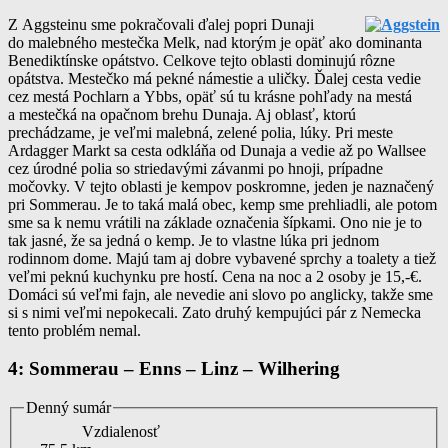
Z Aggsteinu sme pokračovali ďalej popri Dunaji
do malebného mestečka Melk, nad ktorým je opäť ako dominanta
Benediktínske opátstvo. Celkove tejto oblasti dominujú rôzne
opátstva. Mestečko má pekné námestie a uličky. Ďalej cesta vedie
cez mestá Pochlarn a Ybbs, opäť sú tu krásne pohľady na mestá
a mestečká na opačnom brehu Dunaja. Aj oblasť, ktorú
prechádzame, je veľmi malebná, zelené polia, lúky. Pri meste
Ardagger Markt sa cesta odkláňa od Dunaja a vedie až po Wallsee
cez úrodné polia so striedavými závanmi po hnoji, prípadne
močovky. V tejto oblasti je kempov poskromne, jeden je naznačený
pri Sommerau. Je to taká malá obec, kemp sme prehliadli, ale potom
sme sa k nemu vrátili na základe označenia šípkami. Ono nie je to
tak jasné, že sa jedná o kemp. Je to vlastne lúka pri jednom
rodinnom dome. Majú tam aj dobre vybavené sprchy a toalety a tiež
veľmi peknú kuchynku pre hostí. Cena na noc a 2 osoby je 15,-€.
Domáci sú veľmi fajn, ale nevedie ani slovo po anglicky, takže sme
si s nimi veľmi nepokecali. Zato druhý kempujúci pár z Nemecka
tento problém nemal.
4: Sommerau – Enns – Linz – Wilhering
Denný sumár
Vzdialenosť