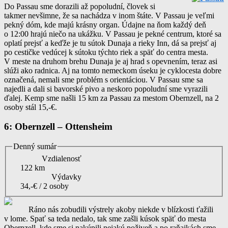
Do Passau sme dorazili až popoludní, človek si
takmer nevšimne, že sa nachádza v inom štáte. V Passau je veľmi
pekný dóm, kde majú krásny organ. Údajne na ňom každý deň
o 12:00 hrajú niečo na ukážku. V Passau je pekné centrum, ktoré sa
oplatí prejsť a keďže je tu sútok Dunaja a rieky Inn, dá sa prejsť aj
po cestičke vedúcej k sútoku týchto riek a späť do centra mesta.
V meste na druhom brehu Dunaja je aj hrad s opevnením, teraz asi
slúži ako radnica. Aj na tomto nemeckom úseku je cyklocesta dobre
označená, nemali sme problém s orientáciou. V Passau sme sa
najedli a dali si bavorské pivo a neskoro popoludní sme vyrazili
ďalej. Kemp sme našli 15 km za Passau za mestom Obernzell, na 2
osoby stál 15,-€.
6: Obernzell – Ottensheim
Denný sumár
Vzdialenosť
122 km
Výdavky
34,-€ / 2 osoby
Ráno nás zobudili výstrely akoby niekde v blízkosti ťažili
v lome. Spať sa teda nedalo, tak sme zašli kúsok späť do mesta
Obernzell, kde sme si nakúpili nejakú poživeň a po raňajkách sme