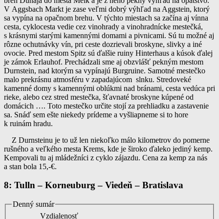
breh Dunaja do mesta Melk a je z neho pekný výhľad na opátstvo.
V Aggsbach Markt je zase veľmi dobrý výhľad na Aggstein, ktorý
sa vypína na opačnom brehu. V týchto miestach sa začína aj vínna
cesta, cyklocesta vedie cez vinohrady a vinohradnícke mestečká,
s krásnymi starými kamennými domami a pivnicami. Sú tu možné aj
rôzne ochutnávky vín, pri ceste dozrievali broskyne, slivky a iné
ovocie. Pred mestom Spitz sú ďalšie ruiny Hinterhaus a kúsok ďalej
je zámok Erlauhof. Prechádzali sme aj obzvlášť pekným mestom
Durnstein, nad ktorým sa vypínajú Burgruine. Samotné mestečko
malo prekrásnu atmosféru v zapadajúcom slnku. Stredoveké
kamenné domy s kamennými oblúkmi nad bránami, cesta vedúca pri
rieke, alebo cez stred mestečka, šťavnaté broskyne kúpené od
domácich …. Toto mestečko určite stojí za prehliadku a zastavenie
sa. Snáď sem ešte niekedy prídeme a vyšliapneme si to hore
k ruinám hradu.
Z Durnsteinu je to už len niekoľko málo kilometrov do pomerne
rušného a veľkého mesta Krems, kde je široko ďaleko jediný kemp.
Kempovali tu aj mládežníci z cyklo zájazdu. Cena za kemp za nás
a stan bola 15,-€.
8: Tulln – Korneuburg – Viedeň – Bratislava
Denný sumár
Vzdialenosť