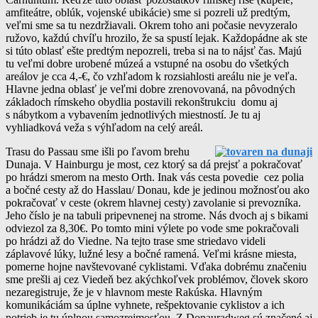
amfiteátre, oblúk, vojenské ubikácie) sme si pozreli už predtým,
veľmi sme sa tu nezdržiavali. Okrem toho ani počasie nevyzeralo
ružovo, každú chvíľu hrozilo, že sa spustí lejak. Každopádne ak ste
si túto oblasť ešte predtým nepozreli, treba si na to nájsť čas. Majú
tu veľmi dobre urobené múzeá a vstupné na osobu do všetkých
areálov je cca 4,-€, čo vzhľadom k rozsiahlosti areálu nie je veľa.
Hlavne jedna oblasť je veľmi dobre zrenovovaná, na pôvodných
základoch rímskeho obydlia postavili rekonštrukciu domu aj
s nábytkom a vybavením jednotlivých miestností. Je tu aj
vyhliadková veža s výhľadom na celý areál.
Trasu do Passau sme išli po ľavom brehu
Dunaja. V Hainburgu je most, cez ktorý sa dá prejsť a pokračovať
po hrádzi smerom na mesto Orth. Inak vás cesta povedie cez polia
a bočné cesty až do Hasslau/ Donau, kde je jedinou možnosťou ako
pokračovať v ceste (okrem hlavnej cesty) zavolanie si prevozníka.
Jeho číslo je na tabuli pripevnenej na strome. Nás dvoch aj s bikami
odviezol za 8,30€. Po tomto mini výlete po vode sme pokračovali
po hrádzi až do Viedne. Na tejto trase sme striedavo videli
záplavové lúky, lužné lesy a bočné ramená. Veľmi krásne miesta,
pomerne hojne navštevované cyklistami. Vďaka dobrému značeniu
sme prešli aj cez Viedeň bez akýchkoľvek problémov, človek skoro
nezaregistruje, že je v hlavnom meste Rakúska. Hlavným
komunikáciám sa úplne vyhnete, rešpektovanie cyklistov a ich
potrieb je tu úplnou samozrejmosťou. Z Donauradweg sú značené aj