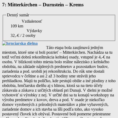
7: Mitterkirchen – Durnstein – Krems
Denný sumár
Vzdialenosť
109 km
Výdavky
32,-€ / 2 osoby
Táto etapa bola zaujímavá jedným
miestom, ktoré sme si boli pozrieť – Mitterkirchen. Nachádza sa tu
totiž veľmi dobrá rekonštrukcia keltskej osady, vstupné je 4,-€ na
osobu. V blízkosti tohto miesta bolo reálne nálezisko z keltského
obdobia, na základe nájdených predmetov a pozostatkov budov,
zariadenia a pod. urobili jej rekonštrukciu. Do rúk sme dostali
sprievodcu v češtine a asi 2 až 3 hodiny sme strávili jeho
prehliadkou. Majú tu políčko, kde pestujú obilie a iné plodiny z toho
obdobia, hrnčiarsku dielňu aj s hlinou, ktorá sa na tieto účely
získavala a získava z určitých oblastí pri Dunaji. V dielni je možné
vyhotoviť si výrobky z nej. V určité dni sa tu konajú workshopy na
výrobu predmetov z kovov, dreva a pod. V osade je niekoľko
domov vyrobených z prírodných materiálov a plne vybavených,
zariadenie domov a ich stavba sa líši podľa toho, ako vysoko
postavený človek ich obýval. Postavené boli pomerne priestranne