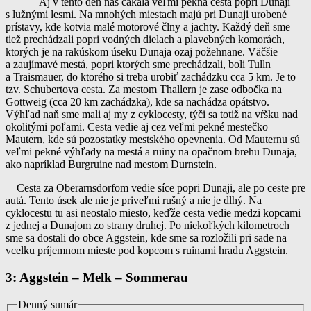
Aj v tento deň nás čakala veľmi pekná cesta popri Dunaji
s lužnými lesmi. Na mnohých miestach majú pri Dunaji urobené
prístavy, kde kotvia malé motorové člny a jachty. Každý deň sme
tiež prechádzali popri vodných dielach a plavebných komorách,
ktorých je na rakúskom úseku Dunaja ozaj požehnane. Väčšie
a zaujímavé mestá, popri ktorých sme prechádzali, boli Tulln
a Traismauer, do ktorého si treba urobiť zachádzku cca 5 km. Je to
tzv. Schubertova cesta. Za mestom Thallern je zase odbočka na
Gottweig (cca 20 km zachádzka), kde sa nachádza opátstvo.
Výhľad naň sme mali aj my z cyklocesty, týči sa totiž na vŕšku nad
okolitými poľami. Cesta vedie aj cez veľmi pekné mestečko
Mautern, kde sú pozostatky mestského opevnenia. Od Mauternu sú
veľmi pekné výhľady na mestá a ruiny na opačnom brehu Dunaja,
ako napríklad Burgruine nad mestom Durnstein.
Cesta za Oberarnsdorfom vedie síce popri Dunaji, ale po ceste pre
autá. Tento úsek ale nie je priveľmi rušný a nie je dlhý. Na
cyklocestu tu asi neostalo miesto, keďže cesta vedie medzi kopcami
z jednej a Dunajom zo strany druhej. Po niekoľkých kilometroch
sme sa dostali do obce Aggstein, kde sme sa rozložili pri sade na
vcelku príjemnom mieste pod kopcom s ruinami hradu Aggstein.
3: Aggstein – Melk – Sommerau
Denný sumár