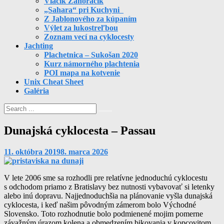
Vláčik Záhoráčik
„Sahara“ pri Kuchyni
Z Jablonového za kúpaním
Výlet za lukostreľbou
Zoznam vecí na cyklocesty
Jachting
Plachetnica – Sukošan 2020
Kurz námorného plachtenia
POI mapa na kotvenie
Unix Cheat Sheet
Galéria
Search
for:
Site
Dunajská cyklocesta – Passau
Overlay
By
monika
11. októbra 2019
8. marca 2026
V lete 2006 sme sa rozhodli pre relatívne jednoduchú cyklocestu
s odchodom priamo z Bratislavy bez nutnosti vybavovať si letenky
alebo inú dopravu. Najjednoduchšia na plánovanie vyšla dunajská
cyklocesta, i keď našim pôvodným zámerom bolo Východné
Slovensko. Toto rozhodnutie bolo podmienené mojim pomerne
závažným úrazom kolena a obmedzením bikovania v kopcovitom