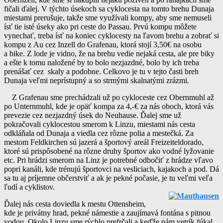
fičali ďalej. V týchto úsekoch sa cyklocesta na tomto brehu Dunaja
miestami prerušuje, takže sme využívali kompy, aby sme nemuseli
ísť tie isté úseky ako pri ceste do Passau. Prvú kompu môžete
vynechať, treba ísť na koniec cyklocesty na ľavom brehu a zobrať si
kompu z Au cez Inzell do Grafenau, ktorá stojí 3,50€ na osobu
a bike. Z lode je vidno, že na brehu vedie nejaká cesta, ale pre biky
a ešte k tomu naložené by to bolo nezjazdné, bolo by ich treba
prenášať cez skaly a podobne. Celkovo je tu v tejto časti breh
Dunaja veľmi neprístupný a so strmými skalnatými zrázmi.
Z Grafenau sme prechádzali už po cykloceste cez Obernmuhl až
po Unternmuhl, kde je opäť kompa za 4,-€ za nás oboch, ktorá vás
prevezie cez nezjazdný úsek do Neuhause. Ďalej sme už
pokračovali cyklocestou smerom k Linzu, miestami nás cesta
odkláňala od Dunaja a viedla cez rôzne polia a mestečká. Za
mestom Feldkirchen sú jazerá a športový areál Freizeiteldorado,
ktoré sú prispôsobené na rôzne druhy športov ako vodné lyžovanie
etc. Pri hrádzi smerom na Linz je potrebné odbočiť z hrádze vľavo
popri kanáli, kde trénujú športovci na vesliciach, kajakoch a pod. Dá
sa tu aj príjemne občerstviť a ak je pekné počasie, je tu veľmi veľa
ľudí a cyklistov.
Ďalej nás cesta doviedla k mestu Ottensheim,
kde je privátny hrad, pekné námestie a zaujímavá fontána s pitnou
vodou. Okolo Linzu sme rýchlo prefrčali a keďže nám vetrík fúkal