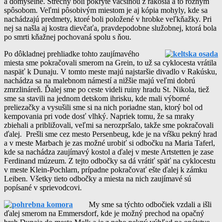
a dômyselne. Strechy boli pokryté väčšinou z rákosia a to rôznym
spôsobom. Veľmi pôsobivým miestom je aj kópia mohyly, kde sa
nachádzajú predmety, ktoré boli položené v hrobke veľkňažky. Pri
nej sa našla aj kostra dievčaťa, pravdepodobne služobnej, ktorá bola
po smrti kňažnej pochovaná spolu s ňou.
Po dôkladnej prehliadke tohto zaujímavého
miesta sme pokračovali smerom na Grein, to už sa cyklocesta vrátila
naspäť k Dunaju. V tomto meste majú najstaršie divadlo v Rakúsku,
nachádza sa na malebnom námestí a nižšie majú veľmi dobrú
zmrzlináreň. Ďalej sme po ceste videli ruiny hradu St. Nikola, tiež
sme sa stavili na jednom detskom ihrisku, kde mali výborné
preliezačky a vysušili sme si na nich poriadne stan, ktorý bol od
kempovania pri vode dosť vlhký. Napriek tomu, že sa mraky
zbiehali a približovali, veľmi sa nerozpršalo, takže sme pokračovali
ďalej. Prešli sme cez mesto Persenbeug, kde je na vŕšku pekný hrad
a v meste Marbach je zas možné urobiť si odbočku na Maria Taferl,
kde sa nachádza zaujímavý kostol a ďalej v meste Artstetten je zase
Ferdinand múzeum. Z tejto odbočky sa dá vrátiť späť na cyklocestu
v meste Klein-Pochlarn, prípadne pokračovať ešte ďalej k zámku
Leiben. Všetky tieto odbočky a miesta na nich zaujímavé sú
popísané v sprievodcovi.
My sme sa týchto odbočiek vzdali a išli
ďalej smerom na Emmersdorf, kde je možný prechod na opačný