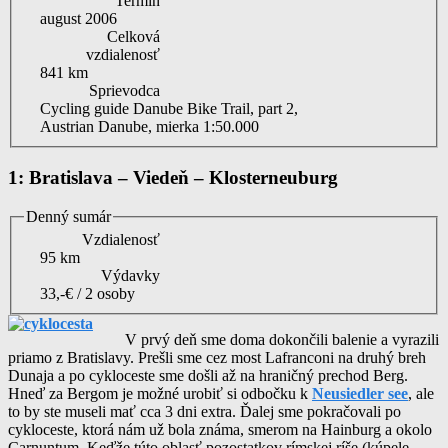
Termín
august 2006
Celková
vzdialenosť
841 km
Sprievodca
Cycling guide Danube Bike Trail, part 2,
Austrian Danube, mierka 1:50.000
1: Bratislava – Viedeň – Klosterneuburg
Denný sumár
Vzdialenosť
95 km
Výdavky
33,-€ / 2 osoby
V prvý deň sme doma dokončili balenie a vyrazili
priamo z Bratislavy. Prešli sme cez most Lafranconi na druhý breh
Dunaja a po cykloceste sme došli až na hraničný prechod Berg.
Hneď za Bergom je možné urobiť si odbočku k
Neusiedler see
, ale
to by ste museli mať cca 3 dni extra. Ďalej sme pokračovali po
cykloceste, ktorá nám už bola známa, smerom na Hainburg a okolo
Carnuntum. Keďže túto oblasť pozostatkov rímskej ríše (kúpele,