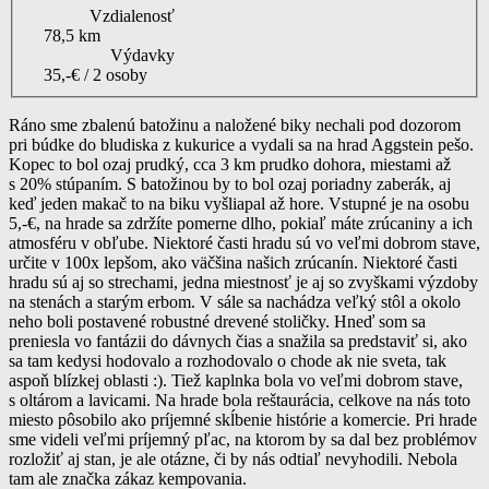
Vzdialenosť
78,5 km
Výdavky
35,-€ / 2 osoby
Ráno sme zbalenú batožinu a naložené biky nechali pod dozorom
pri búdke do bludiska z kukurice a vydali sa na hrad Aggstein pešo.
Kopec to bol ozaj prudký, cca 3 km prudko dohora, miestami až
s 20% stúpaním. S batožinou by to bol ozaj poriadny zaberák, aj
keď jeden makač to na biku vyšliapal až hore. Vstupné je na osobu
5,-€, na hrade sa zdržíte pomerne dlho, pokiaľ máte zrúcaniny a ich
atmosféru v obľube. Niektoré časti hradu sú vo veľmi dobrom stave,
určite v 100x lepšom, ako väčšina našich zrúcanín. Niektoré časti
hradu sú aj so strechami, jedna miestnosť je aj so zvyškami výzdoby
na stenách a starým erbom. V sále sa nachádza veľký stôl a okolo
neho boli postavené robustné drevené stoličky. Hneď som sa
preniesla vo fantázii do dávnych čias a snažila sa predstaviť si, ako
sa tam kedysi hodovalo a rozhodovalo o chode ak nie sveta, tak
aspoň blízkej oblasti :). Tiež kaplnka bola vo veľmi dobrom stave,
s oltárom a lavicami. Na hrade bola reštaurácia, celkove na nás toto
miesto pôsobilo ako príjemné skĺbenie histórie a komercie. Pri hrade
sme videli veľmi príjemný pľac, na ktorom by sa dal bez problémov
rozložiť aj stan, je ale otázne, či by nás odtiaľ nevyhodili. Nebola
tam ale značka zákaz kempovania.